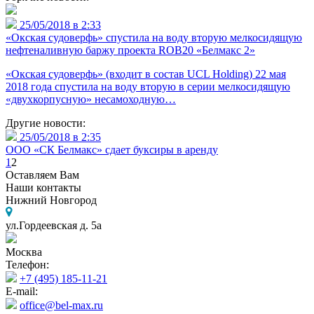
25/05/2018 в 2:33
«Окская судоверфь» спустила на воду вторую мелкосидящую
нефтеналивную баржу проекта ROB20 «Белмакс 2»
«Окская судоверфь» (входит в состав UCL Holding) 22 мая
2018 года спустила на воду вторую в серии мелкосидящую
«двухкорпусную» несамоходную…
Другие новости:
25/05/2018 в 2:35
ООО «СК Белмакс» сдает буксиры в аренду
1
2
Оставляем Вам
Наши контакты
Нижний Новгород
ул.Гордеевская д. 5а
Москва
Телефон:
+7 (495) 185-11-21
E-mail:
office@bel-max.ru